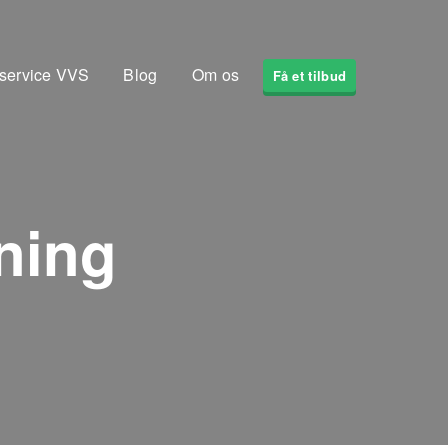
service VVS
Blog
Om os
Få et tilbud
tning