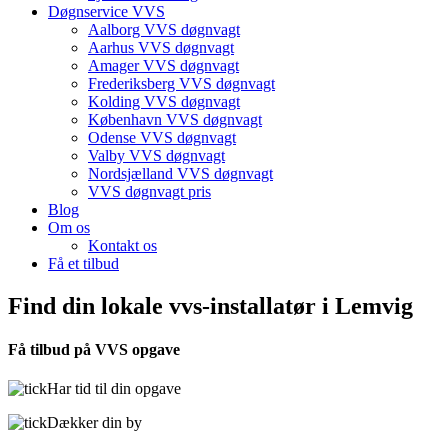
Døgnservice VVS
Aalborg VVS døgnvagt
Aarhus VVS døgnvagt
Amager VVS døgnvagt
Frederiksberg VVS døgnvagt
Kolding VVS døgnvagt
København VVS døgnvagt
Odense VVS døgnvagt
Valby VVS døgnvagt
Nordsjælland VVS døgnvagt
VVS døgnvagt pris
Blog
Om os
Kontakt os
Få et tilbud
Find din lokale vvs-installatør i Lemvig
Få tilbud på VVS opgave
Har tid til din opgave
Dækker din by