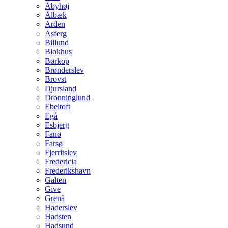
Åbyhøj
Ålbæk
Arden
Asferg
Billund
Blokhus
Børkop
Brønderslev
Brovst
Djursland
Dronninglund
Ebeltoft
Egå
Esbjerg
Fanø
Farsø
Fjerritslev
Fredericia
Frederikshavn
Galten
Give
Grenå
Haderslev
Hadsten
Hadsund