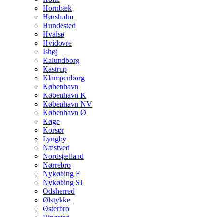
Hornbæk
Hørsholm
Hundested
Hvalsø
Hvidovre
Ishøj
Kalundborg
Kastrup
Klampenborg
København
København K
København NV
København Ø
Køge
Korsør
Lyngby
Næstved
Nordsjælland
Nørrebro
Nykøbing F
Nykøbing SJ
Odsherred
Ølstykke
Østerbro