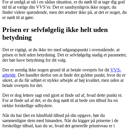
For at undgå at stå i en sådan situation, er du nødt til at tage dig god
tid til at vælge din VVS’er. Det er sandsynligvis ikke noget, du
finder videre spændende, men det ændrer ikke på, at det er noget, du
er nødt til at gøre.
Prisen er selvfølgelig ikke helt uden
betydning
Det er vigtigt, at du ikke tro med udgangspunkt i ovenstående, at
prisen er helt uden betydning. Det er selvfølgelig stadig et parameter,
der bør have betydning for dit valg.
Der er nemlig ikke nogen grund til at betale overpris for dit
VVS-
arbejde
. Det handler derfor om at finde det gyldne punkt, hvor du er
sikret, at du får udført et stykke arbejde af høj kvalitet, men uden at
betale overpris for det.
Det er dog lettere sagt end gjort at finde ud af, hvad dette punkt er.
For at finde ud af det, er du dog nødt til at bede om tilbud fra en
række forskellige udbydere.
Når du har fået en håndfuld tilbud på din opgave, bør du
sammenligne dem med hinanden. Når du kigger på priserne i de
forskellige tilbud, kan du se, hvad det generelle prisniveau er i