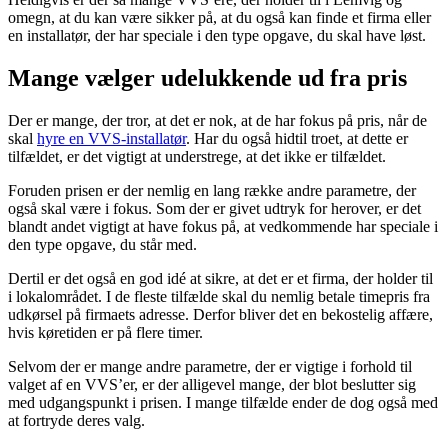
omegn, at du kan være sikker på, at du også kan finde et firma eller
en installatør, der har speciale i den type opgave, du skal have løst.
Mange vælger udelukkende ud fra pris
Der er mange, der tror, at det er nok, at de har fokus på pris, når de
skal
hyre en VVS-installatør
. Har du også hidtil troet, at dette er
tilfældet, er det vigtigt at understrege, at det ikke er tilfældet.
Foruden prisen er der nemlig en lang række andre parametre, der
også skal være i fokus. Som der er givet udtryk for herover, er det
blandt andet vigtigt at have fokus på, at vedkommende har speciale i
den type opgave, du står med.
Dertil er det også en god idé at sikre, at det er et firma, der holder til
i lokalområdet. I de fleste tilfælde skal du nemlig betale timepris fra
udkørsel på firmaets adresse. Derfor bliver det en bekostelig affære,
hvis køretiden er på flere timer.
Selvom der er mange andre parametre, der er vigtige i forhold til
valget af en VVS’er, er der alligevel mange, der blot beslutter sig
med udgangspunkt i prisen. I mange tilfælde ender de dog også med
at fortryde deres valg.