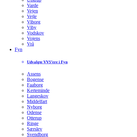
Varde
Vejen
Vejle
Viborg
Viby
Vodskov
Vojens
Vrå
Fyn
Udvalgte VVS’ere i Fyn
Assens
Bogense
Faaborg
Kerteminde
Langeskov
Middelfart
Nyborg
Odense
Otterup
Ringe
Særslev
Svendborg