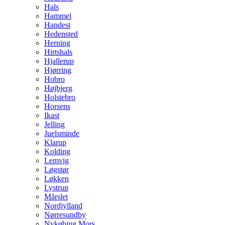
Hals
Hammel
Handest
Hedensted
Herning
Hirtshals
Hjallerup
Hjørring
Hobro
Højbjerg
Holstebro
Horsens
Ikast
Jelling
Juelsminde
Klarup
Kolding
Lemvig
Løgstør
Løkken
Lystrup
Mårslet
Nordjylland
Nørresundby
Nykøbing Mors