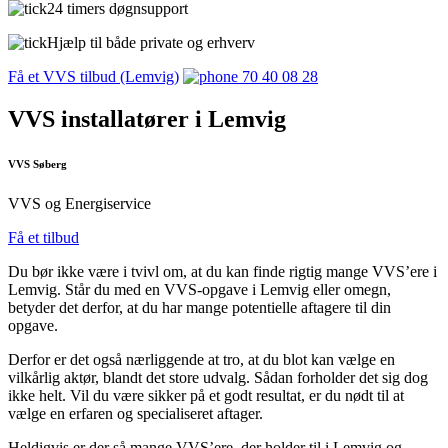
24 timers døgnsupport
Hjælp til både private og erhverv
Få et VVS tilbud (Lemvig)
70 40 08 28
VVS installatører i Lemvig
VVS Søberg
VVS og Energiservice
Få et tilbud
Du bør ikke være i tvivl om, at du kan finde rigtig mange VVS’ere i
Lemvig. Står du med en VVS-opgave i Lemvig eller omegn,
betyder det derfor, at du har mange potentielle aftagere til din
opgave.
Derfor er det også nærliggende at tro, at du blot kan vælge en
vilkårlig aktør, blandt det store udvalg. Sådan forholder det sig dog
ikke helt. Vil du være sikker på et godt resultat, er du nødt til at
vælge en erfaren og specialiseret aftager.
Heldigvis er der så mange VVS’ere, der holder til i Lemvig og