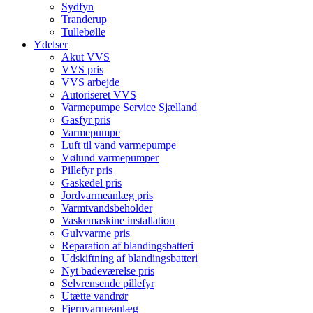
Sydfyn
Tranderup
Tullebølle
Ydelser
Akut VVS
VVS pris
VVS arbejde
Autoriseret VVS
Varmepumpe Service Sjælland
Gasfyr pris
Varmepumpe
Luft til vand varmepumpe
Vølund varmepumper
Pillefyr pris
Gaskedel pris
Jordvarmeanlæg pris
Varmtvandsbeholder
Vaskemaskine installation
Gulvvarme pris
Reparation af blandingsbatteri
Udskiftning af blandingsbatteri
Nyt badeværelse pris
Selvrensende pillefyr
Utætte vandrør
Fjernvarmeanlæg