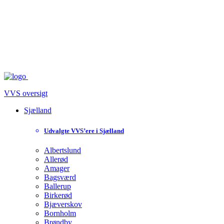
VVS oversigt
Sjælland
Udvalgte VVS’ere i Sjælland
Albertslund
Allerød
Amager
Bagsværd
Ballerup
Birkerød
Bjæverskov
Bornholm
Brøndby