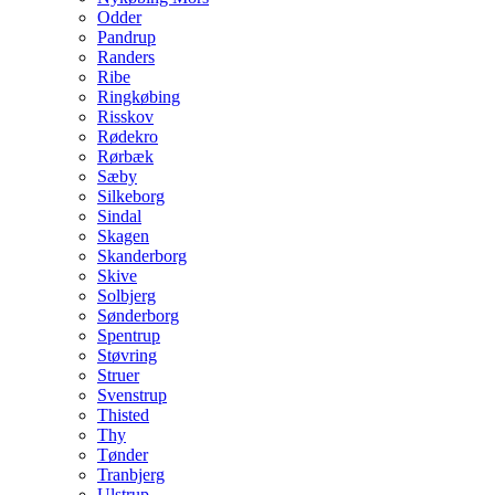
Odder
Pandrup
Randers
Ribe
Ringkøbing
Risskov
Rødekro
Rørbæk
Sæby
Silkeborg
Sindal
Skagen
Skanderborg
Skive
Solbjerg
Sønderborg
Spentrup
Støvring
Struer
Svenstrup
Thisted
Thy
Tønder
Tranbjerg
Ulstrup