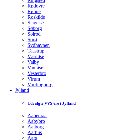
Ringsted
Rødovre
Rønne
Roskilde
Slagelse
Søborg
Solrød
Sorø
Sydhavnen
Taastrup
Værløse
Valby
Vanløse
Vesterbro
Virum
Vordingborg
Jylland
Udvalgte VVS’ere i Jylland
Aabenraa
Aabybro
Aalborg
Aarhus
Aars