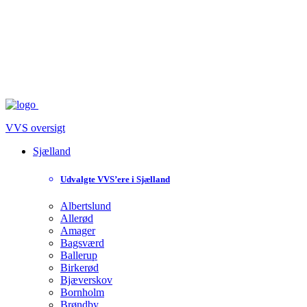
VVS oversigt
Sjælland
Udvalgte VVS’ere i Sjælland
Albertslund
Allerød
Amager
Bagsværd
Ballerup
Birkerød
Bjæverskov
Bornholm
Brøndby