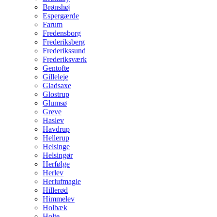
Brønshøj
Espergærde
Farum
Fredensborg
Frederiksberg
Frederikssund
Frederiksværk
Gentofte
Gilleleje
Gladsaxe
Glostrup
Glumsø
Greve
Haslev
Havdrup
Hellerup
Helsinge
Helsingør
Herfølge
Herlev
Herlufmagle
Hillerød
Himmelev
Holbæk
Holte