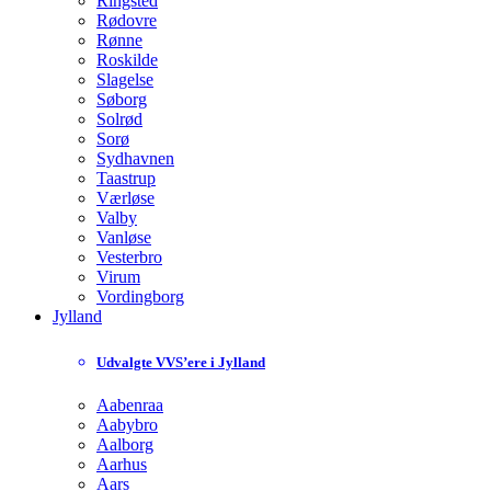
Ringsted
Rødovre
Rønne
Roskilde
Slagelse
Søborg
Solrød
Sorø
Sydhavnen
Taastrup
Værløse
Valby
Vanløse
Vesterbro
Virum
Vordingborg
Jylland
Udvalgte VVS’ere i Jylland
Aabenraa
Aabybro
Aalborg
Aarhus
Aars