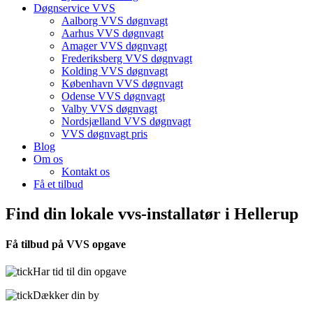
Døgnservice VVS
Aalborg VVS døgnvagt
Aarhus VVS døgnvagt
Amager VVS døgnvagt
Frederiksberg VVS døgnvagt
Kolding VVS døgnvagt
København VVS døgnvagt
Odense VVS døgnvagt
Valby VVS døgnvagt
Nordsjælland VVS døgnvagt
VVS døgnvagt pris
Blog
Om os
Kontakt os
Få et tilbud
Find din lokale vvs-installatør i Hellerup
Få tilbud på VVS opgave
Har tid til din opgave
Dækker din by