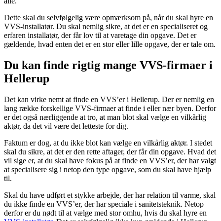
alle.
Dette skal du selvfølgelig være opmærksom på, når du skal hyre en
VVS-installatør. Du skal nemlig sikre, at det er en specialiseret og
erfaren installatør, der får lov til at varetage din opgave. Det er
gældende, hvad enten det er en stor eller lille opgave, der er tale om.
Du kan finde rigtig mange VVS-firmaer i
Hellerup
Det kan virke nemt at finde en VVS’er i Hellerup. Der er nemlig en
lang række forskellige VVS-firmaer at finde i eller nær byen. Derfor
er det også nærliggende at tro, at man blot skal vælge en vilkårlig
aktør, da det vil være det letteste for dig.
Faktum er dog, at du ikke blot kan vælge en vilkårlig aktør. I stedet
skal du sikre, at det er den rette aftager, der får din opgave. Hvad det
vil sige er, at du skal have fokus på at finde en VVS’er, der har valgt
at specialisere sig i netop den type opgave, som du skal have hjælp
til.
Skal du have udført et stykke arbejde, der har relation til varme, skal
du ikke finde en VVS’er, der har speciale i sanitetsteknik. Netop
derfor er du nødt til at vælge med stor omhu, hvis du skal hyre en