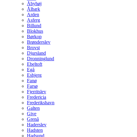
Åbyhøj
Ålbæk
Arden
Asferg
Billund
Blokhus
Børkop
Brønderslev
Brovst
Djursland
Dronninglund
Ebeltoft
Egå
Esbjerg
Fanø
Farsø
Fjerritslev
Fredericia
Frederikshavn
Galten
Give
Grenå
Haderslev
Hadsten
Hadsund