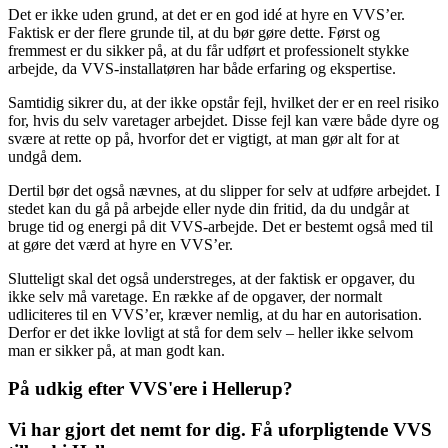
Det er ikke uden grund, at det er en god idé at hyre en VVS’er.
Faktisk er der flere grunde til, at du bør gøre dette. Først og
fremmest er du sikker på, at du får udført et professionelt stykke
arbejde, da VVS-installatøren har både erfaring og ekspertise.
Samtidig sikrer du, at der ikke opstår fejl, hvilket der er en reel risiko
for, hvis du selv varetager arbejdet. Disse fejl kan være både dyre og
svære at rette op på, hvorfor det er vigtigt, at man gør alt for at
undgå dem.
Dertil bør det også nævnes, at du slipper for selv at udføre arbejdet. I
stedet kan du gå på arbejde eller nyde din fritid, da du undgår at
bruge tid og energi på dit VVS-arbejde. Det er bestemt også med til
at gøre det værd at hyre en VVS’er.
Slutteligt skal det også understreges, at der faktisk er opgaver, du
ikke selv må varetage. En række af de opgaver, der normalt
udliciteres til en VVS’er, kræver nemlig, at du har en autorisation.
Derfor er det ikke lovligt at stå for dem selv – heller ikke selvom
man er sikker på, at man godt kan.
På udkig efter VVS'ere i Hellerup?
Vi har gjort det nemt for dig. Få uforpligtende VVS