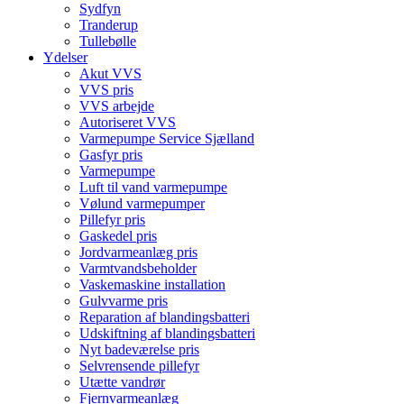
Sydfyn
Tranderup
Tullebølle
Ydelser
Akut VVS
VVS pris
VVS arbejde
Autoriseret VVS
Varmepumpe Service Sjælland
Gasfyr pris
Varmepumpe
Luft til vand varmepumpe
Vølund varmepumper
Pillefyr pris
Gaskedel pris
Jordvarmeanlæg pris
Varmtvandsbeholder
Vaskemaskine installation
Gulvvarme pris
Reparation af blandingsbatteri
Udskiftning af blandingsbatteri
Nyt badeværelse pris
Selvrensende pillefyr
Utætte vandrør
Fjernvarmeanlæg