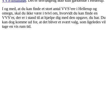
VVS-installatør
. Det er selvfølgelig ikke kun gældende i Hellerup.
I og med, at du kan finde et stort antal VVS’ere i Hellerup og
omegn, skal du ikke være i tvivl om, hvorvidt du kan finde en
VVS’er, der er i stand til at hjælpe dig med den opgave, du har. Du
kan dog komme ud for, at det bliver et svært valg, som ligeledes vil
tage en vis rum tid.