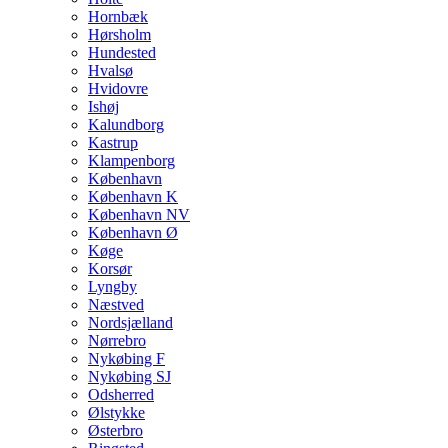
Hornbæk
Hørsholm
Hundested
Hvalsø
Hvidovre
Ishøj
Kalundborg
Kastrup
Klampenborg
København
København K
København NV
København Ø
Køge
Korsør
Lyngby
Næstved
Nordsjælland
Nørrebro
Nykøbing F
Nykøbing SJ
Odsherred
Ølstykke
Østerbro