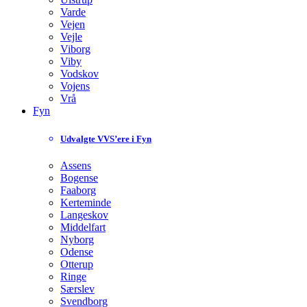
Varde
Vejen
Vejle
Viborg
Viby
Vodskov
Vojens
Vrå
Fyn
Udvalgte VVS’ere i Fyn
Assens
Bogense
Faaborg
Kerteminde
Langeskov
Middelfart
Nyborg
Odense
Otterup
Ringe
Særslev
Svendborg