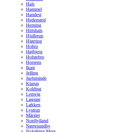
Hals
Hammel
Handest
Hedensted
Herning
Hirtshals
Hjallerup
Hjørring
Hobro
Højbjerg
Holstebro
Horsens
Ikast
Jelling
Juelsminde
Klarup
Kolding
Lemvig
Løgstør
Løkken
Lystrup
Mårslet
Nordjylland
Nørresundby
Nykøbing Mors