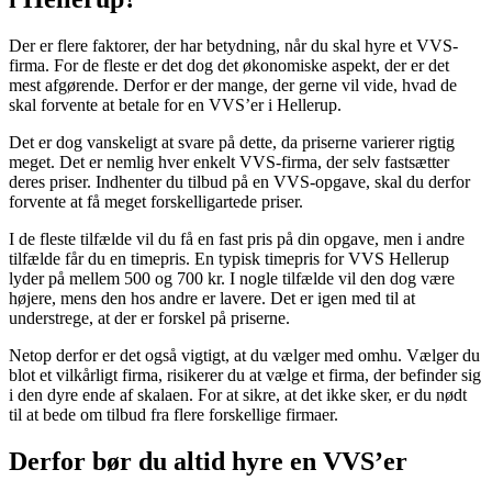
Der er flere faktorer, der har betydning, når du skal hyre et VVS-
firma. For de fleste er det dog det økonomiske aspekt, der er det
mest afgørende. Derfor er der mange, der gerne vil vide, hvad de
skal forvente at betale for en VVS’er i Hellerup.
Det er dog vanskeligt at svare på dette, da priserne varierer rigtig
meget. Det er nemlig hver enkelt VVS-firma, der selv fastsætter
deres priser. Indhenter du tilbud på en VVS-opgave, skal du derfor
forvente at få meget forskelligartede priser.
I de fleste tilfælde vil du få en fast pris på din opgave, men i andre
tilfælde får du en timepris. En typisk timepris for VVS Hellerup
lyder på mellem 500 og 700 kr. I nogle tilfælde vil den dog være
højere, mens den hos andre er lavere. Det er igen med til at
understrege, at der er forskel på priserne.
Netop derfor er det også vigtigt, at du vælger med omhu. Vælger du
blot et vilkårligt firma, risikerer du at vælge et firma, der befinder sig
i den dyre ende af skalaen. For at sikre, at det ikke sker, er du nødt
til at bede om tilbud fra flere forskellige firmaer.
Derfor bør du altid hyre en VVS’er