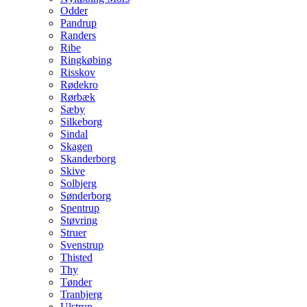
Odder
Pandrup
Randers
Ribe
Ringkøbing
Risskov
Rødekro
Rørbæk
Sæby
Silkeborg
Sindal
Skagen
Skanderborg
Skive
Solbjerg
Sønderborg
Spentrup
Støvring
Struer
Svenstrup
Thisted
Thy
Tønder
Tranbjerg
Ulstrup