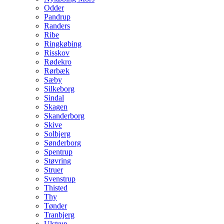
Odder
Pandrup
Randers
Ribe
Ringkøbing
Risskov
Rødekro
Rørbæk
Sæby
Silkeborg
Sindal
Skagen
Skanderborg
Skive
Solbjerg
Sønderborg
Spentrup
Støvring
Struer
Svenstrup
Thisted
Thy
Tønder
Tranbjerg
Ulstrup