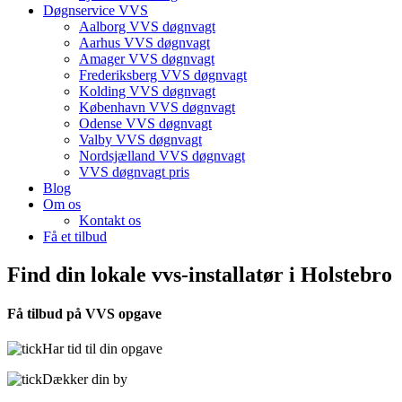
Døgnservice VVS
Aalborg VVS døgnvagt
Aarhus VVS døgnvagt
Amager VVS døgnvagt
Frederiksberg VVS døgnvagt
Kolding VVS døgnvagt
København VVS døgnvagt
Odense VVS døgnvagt
Valby VVS døgnvagt
Nordsjælland VVS døgnvagt
VVS døgnvagt pris
Blog
Om os
Kontakt os
Få et tilbud
Find din lokale vvs-installatør i Holstebro
Få tilbud på VVS opgave
Har tid til din opgave
Dækker din by