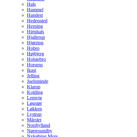
Hals
Hammel
Handest
Hedensted
Herning
Hirtshals
Hjallerup
Hjørring
Hobro
Højbjerg
Holstebro
Horsens
Ikast
Jelling
Juelsminde
Klarup
Kolding
Lemvig
Løgstør
Løkken
Lystrup
Mårslet
Nordjylland
Nørresundby
Nykøbing Mors