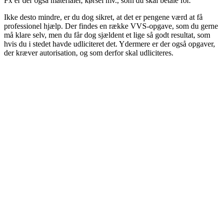
Fx er der også materialer, kørsel mv., som du skal betale for.
Ikke desto mindre, er du dog sikret, at det er pengene værd at få
professionel hjælp. Der findes en række VVS-opgave, som du gerne
må klare selv, men du får dog sjældent et lige så godt resultat, som
hvis du i stedet havde udliciteret det. Ydermere er der også opgaver,
der kræver autorisation, og som derfor skal udliciteres.