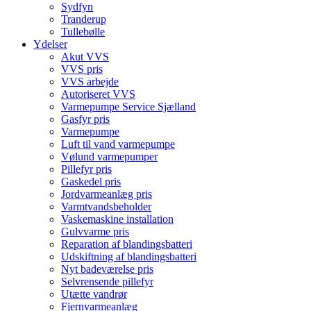
Sydfyn
Tranderup
Tullebølle
Ydelser
Akut VVS
VVS pris
VVS arbejde
Autoriseret VVS
Varmepumpe Service Sjælland
Gasfyr pris
Varmepumpe
Luft til vand varmepumpe
Vølund varmepumper
Pillefyr pris
Gaskedel pris
Jordvarmeanlæg pris
Varmtvandsbeholder
Vaskemaskine installation
Gulvvarme pris
Reparation af blandingsbatteri
Udskiftning af blandingsbatteri
Nyt badeværelse pris
Selvrensende pillefyr
Utætte vandrør
Fjernvarmeanlæg