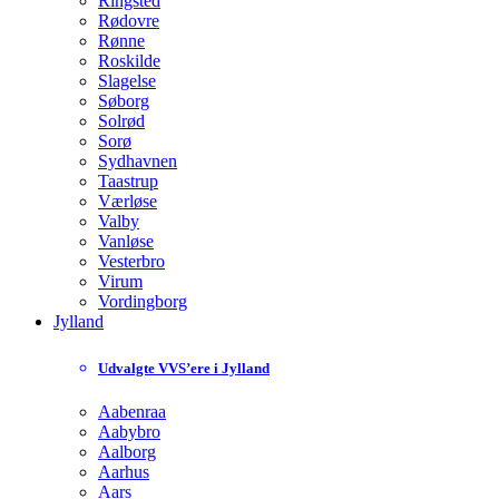
Ringsted
Rødovre
Rønne
Roskilde
Slagelse
Søborg
Solrød
Sorø
Sydhavnen
Taastrup
Værløse
Valby
Vanløse
Vesterbro
Virum
Vordingborg
Jylland
Udvalgte VVS’ere i Jylland
Aabenraa
Aabybro
Aalborg
Aarhus
Aars