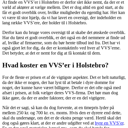
At finde en VVS’er i Holstebro er derfor slet ikke nemt, da der er et
væld af aktører at vælge mellem. Det er dog altid en god start, at du
får et godt overblik over, hvilke muligheder du egentlig har. Her kan
vi være til stor hjælp, da vi har lavet en oversigt, der indeholder en
lang række VVS’ere, der holder til i Holstebro.
Derfor kan du bruge vores oversigt til at skabe det ønskede overblik.
Har du først et godt overblik, er det også en del nemmere at finde ud
af, hvilke af firmaerne, som du bør hente tilbud ind fra. Det har vi
også gjort let for dig, da der er kontaktinfo ved hver af VVS’erne.
Det betyder, at det er nemt for dig at få kontakt til dem.
Hvad koster en VVS’er i Holstebro?
For de fleste er prisen et af de vigtigste aspekter. Det er helt naturligt,
da der ikke er nogen, der har lyst til at betale i dyre domme for
noget, der kunne have været billigere. Derfor er det ofte også med
afsæt i prisen, at folk vælger deres VVS-firma. Det bør man dog
ikke gøre, da der er andre faktorer, der er en del vigtigere.
Når det er sagt, så kan du dog forvente, at en timepris lyder på
mellem 250 kr. og 700 kr. ex. moms. Hvis den er dyrere end dette,
skal du undersøge, om det er de ekstra penge værd. Hertil skal det
dog også gøres klart, at der er andre udgifter ved at
hyre en VVS’er
.