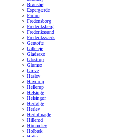
Brønshøj
Espergærde
Farum
Fredensborg
Frederiksberg
Frederikssund
Frederiksværk
Gentofte
Gilleleje
Gladsaxe
Glostrup
Glumsø
Greve
Haslev
Havdrup
Hellerup
Helsinge
Helsingør
Herfølge
Herlev
Herlufmagle
Hillerød
Himmelev
Holbæk
Holte