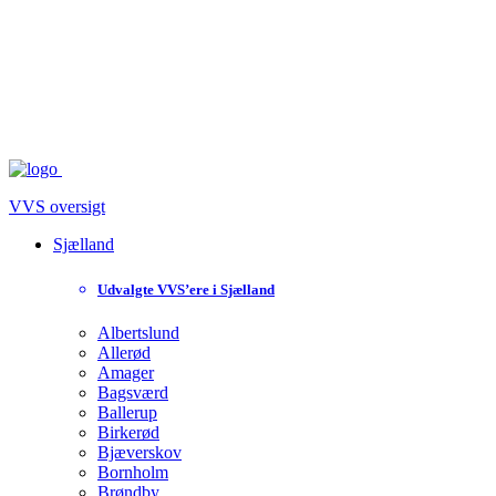
VVS oversigt
Sjælland
Udvalgte VVS’ere i Sjælland
Albertslund
Allerød
Amager
Bagsværd
Ballerup
Birkerød
Bjæverskov
Bornholm
Brøndby