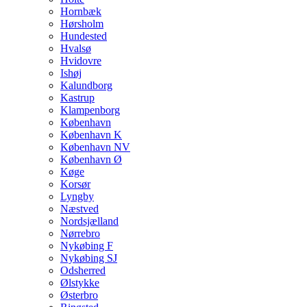
Hornbæk
Hørsholm
Hundested
Hvalsø
Hvidovre
Ishøj
Kalundborg
Kastrup
Klampenborg
København
København K
København NV
København Ø
Køge
Korsør
Lyngby
Næstved
Nordsjælland
Nørrebro
Nykøbing F
Nykøbing SJ
Odsherred
Ølstykke
Østerbro