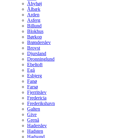
Åbyhøj
Ålbæk
Arden
Asferg
Billund
Blokhus
Børkop
Brønderslev
Brovst
Djursland
Dronninglund
Ebeltoft
Egå
Esbjerg
Fanø
Farsø
Fjerritslev
Fredericia
Frederikshavn
Galten
Give
Grenå
Haderslev
Hadsten
Hadsund