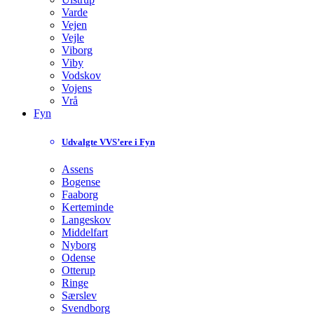
Varde
Vejen
Vejle
Viborg
Viby
Vodskov
Vojens
Vrå
Fyn
Udvalgte VVS’ere i Fyn
Assens
Bogense
Faaborg
Kerteminde
Langeskov
Middelfart
Nyborg
Odense
Otterup
Ringe
Særslev
Svendborg