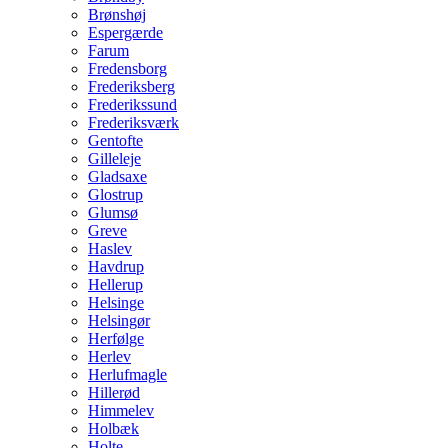
Brønshøj
Espergærde
Farum
Fredensborg
Frederiksberg
Frederikssund
Frederiksværk
Gentofte
Gilleleje
Gladsaxe
Glostrup
Glumsø
Greve
Haslev
Havdrup
Hellerup
Helsinge
Helsingør
Herfølge
Herlev
Herlufmagle
Hillerød
Himmelev
Holbæk
Holte