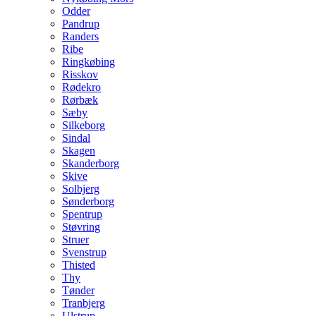
Odder
Pandrup
Randers
Ribe
Ringkøbing
Risskov
Rødekro
Rørbæk
Sæby
Silkeborg
Sindal
Skagen
Skanderborg
Skive
Solbjerg
Sønderborg
Spentrup
Støvring
Struer
Svenstrup
Thisted
Thy
Tønder
Tranbjerg
Ulstrup