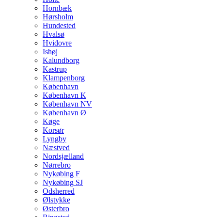
Hornbæk
Hørsholm
Hundested
Hvalsø
Hvidovre
Ishøj
Kalundborg
Kastrup
Klampenborg
København
København K
København NV
København Ø
Køge
Korsør
Lyngby
Næstved
Nordsjælland
Nørrebro
Nykøbing F
Nykøbing SJ
Odsherred
Ølstykke
Østerbro