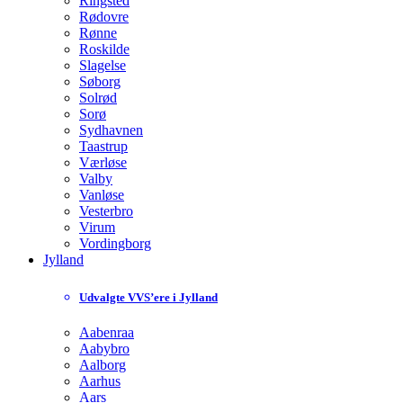
Ringsted
Rødovre
Rønne
Roskilde
Slagelse
Søborg
Solrød
Sorø
Sydhavnen
Taastrup
Værløse
Valby
Vanløse
Vesterbro
Virum
Vordingborg
Jylland
Udvalgte VVS’ere i Jylland
Aabenraa
Aabybro
Aalborg
Aarhus
Aars