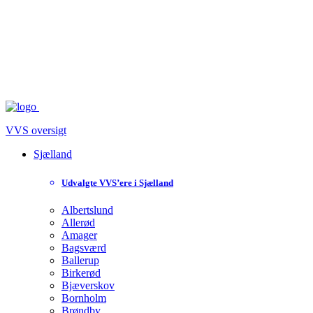
VVS oversigt
Sjælland
Udvalgte VVS’ere i Sjælland
Albertslund
Allerød
Amager
Bagsværd
Ballerup
Birkerød
Bjæverskov
Bornholm
Brøndby