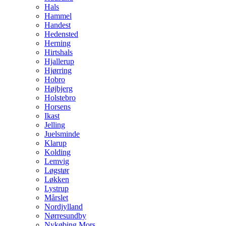
Hals
Hammel
Handest
Hedensted
Herning
Hirtshals
Hjallerup
Hjørring
Hobro
Højbjerg
Holstebro
Horsens
Ikast
Jelling
Juelsminde
Klarup
Kolding
Lemvig
Løgstør
Løkken
Lystrup
Mårslet
Nordjylland
Nørresundby
Nykøbing Mors