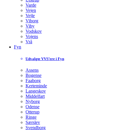
Varde
Vejen
Vejle
Viborg
Viby
Vodskov
Vojens
Vrå
Fyn
Udvalgte VVS’ere i Fyn
Assens
Bogense
Faaborg
Kerteminde
Langeskov
Middelfart
Nyborg
Odense
Otterup
Ringe
Særslev
Svendborg