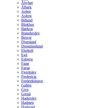
Åbyhøj
Ålbæk
Arden
Asferg
Billund
Blokhus
Børkop
Brønderslev
Brovst
Djursland
Dronninglund
Ebeltoft
Egå
Esbjerg
Fanø
Farsø
Fjerritslev
Fredericia
Frederikshavn
Galten
Give
Grenå
Haderslev
Hadsten
Hadsund