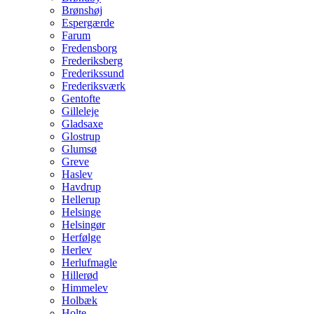
Brønshøj
Espergærde
Farum
Fredensborg
Frederiksberg
Frederikssund
Frederiksværk
Gentofte
Gilleleje
Gladsaxe
Glostrup
Glumsø
Greve
Haslev
Havdrup
Hellerup
Helsinge
Helsingør
Herfølge
Herlev
Herlufmagle
Hillerød
Himmelev
Holbæk
Holte