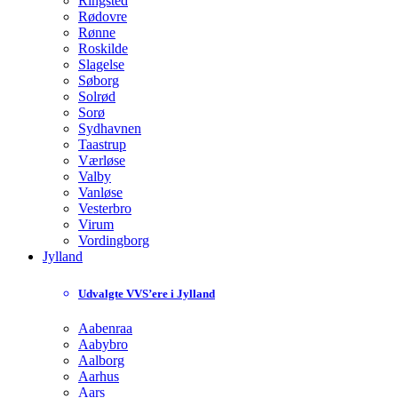
Ringsted
Rødovre
Rønne
Roskilde
Slagelse
Søborg
Solrød
Sorø
Sydhavnen
Taastrup
Værløse
Valby
Vanløse
Vesterbro
Virum
Vordingborg
Jylland
Udvalgte VVS’ere i Jylland
Aabenraa
Aabybro
Aalborg
Aarhus
Aars