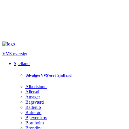
VVS oversigt
Sjælland
Udvalgte VVS’ere i Sjælland
Albertslund
Allerød
Amager
Bagsværd
Ballerup
Birkerød
Bjæverskov
Bornholm
Brøndby