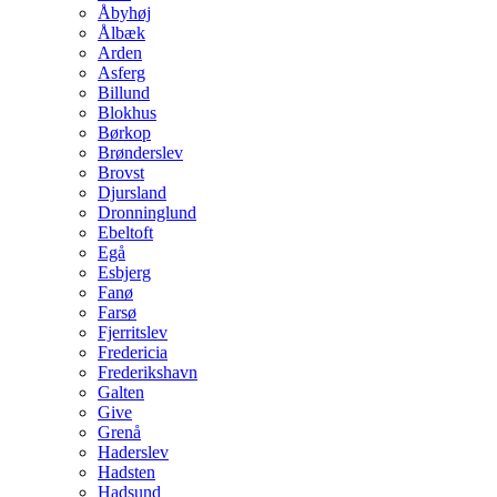
Åbyhøj
Ålbæk
Arden
Asferg
Billund
Blokhus
Børkop
Brønderslev
Brovst
Djursland
Dronninglund
Ebeltoft
Egå
Esbjerg
Fanø
Farsø
Fjerritslev
Fredericia
Frederikshavn
Galten
Give
Grenå
Haderslev
Hadsten
Hadsund