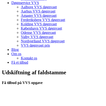
Døgnservice VVS
Aalborg VVS døgnvagt
Aarhus VVS døgnvagt
Amager VVS døgnvagt
Frederiksberg VVS døgnvagt
Kolding VVS døgnvagt
København VVS døgnvagt
Odense VVS døgnvagt
Valby VVS døgnvagt
Nordsjælland VVS døgnvagt
VVS døgnvagt pris
Blog
Om os
Kontakt os
Få et tilbud
Udskiftning af faldstamme
Få tilbud på VVS opgave