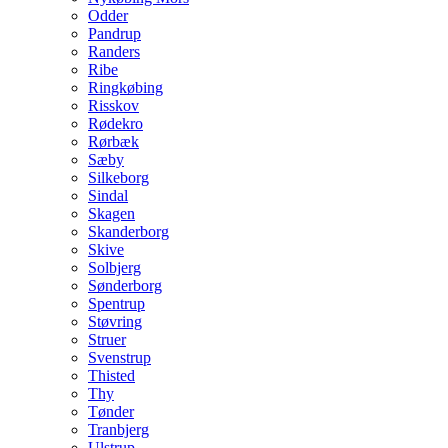
Odder
Pandrup
Randers
Ribe
Ringkøbing
Risskov
Rødekro
Rørbæk
Sæby
Silkeborg
Sindal
Skagen
Skanderborg
Skive
Solbjerg
Sønderborg
Spentrup
Støvring
Struer
Svenstrup
Thisted
Thy
Tønder
Tranbjerg
Ulstrup