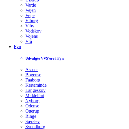
Varde
Vejen
Vejle
Viborg
Viby
Vodskov
Vojens
Vrå
Fyn
Udvalgte VVS’ere i Fyn
Assens
Bogense
Faaborg
Kerteminde
Langeskov
Middelfart
Nyborg
Odense
Otterup
Ringe
Særslev
Svendborg