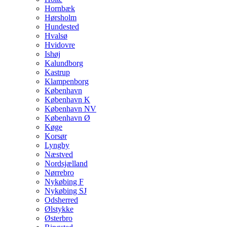
Hornbæk
Hørsholm
Hundested
Hvalsø
Hvidovre
Ishøj
Kalundborg
Kastrup
Klampenborg
København
København K
København NV
København Ø
Køge
Korsør
Lyngby
Næstved
Nordsjælland
Nørrebro
Nykøbing F
Nykøbing SJ
Odsherred
Ølstykke
Østerbro