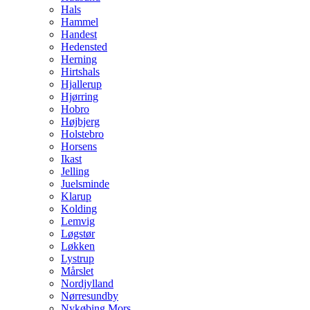
Hals
Hammel
Handest
Hedensted
Herning
Hirtshals
Hjallerup
Hjørring
Hobro
Højbjerg
Holstebro
Horsens
Ikast
Jelling
Juelsminde
Klarup
Kolding
Lemvig
Løgstør
Løkken
Lystrup
Mårslet
Nordjylland
Nørresundby
Nykøbing Mors