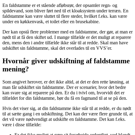
En faldstamme er et stående afløbsrør, der opsamler regn- og
spildevand, som bliver ført ned til et kloaksystem under terræn. En
faldstamme kan være sluttet til flere steder, hvilket f.eks. kan være
under en køkkenvask, et toilet eller en brusekabine.
Der kan opstå flere problemer med en faldstamme, der gør, at man er
nødt til at få den skiftet ud. I mange tilfælde er det muligt at reparere
den, mens den i andre tilfælde ikke står til at redde. Skal man have
udskiftet sin faldstamme, skal det overlades til en VVS’er.
Hvornår giver udskiftning af faldstamme
mening?
Som angivet herover, er det ikke altid, at det er den rette løsning, at
man får udskiftet sin faldstamme. Der er scenarier, hvor det bedre
kan svare sig at reparere på den. Er du i tvivl om, hvorvidt det er
tilfældet for din faldstamme, bør du få en fagmand til at se på den.
Hvis det viser sig, at din faldstamme ikke står til at redde, er du nødt
til at sætte gang i en udskiftning. Det kan der være flere grunde til, at
det vil være nødvendigt at udskifte en faldstamme. Det kan f.eks.
være i disse tilfælde:
Er det ikke muligt at gøre sit forarbejde ordentligt, ved blandt