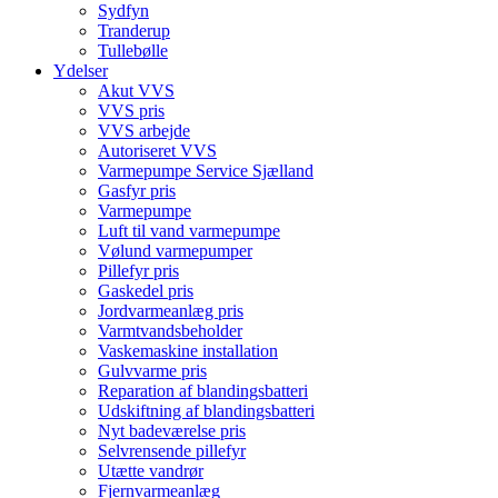
Sydfyn
Tranderup
Tullebølle
Ydelser
Akut VVS
VVS pris
VVS arbejde
Autoriseret VVS
Varmepumpe Service Sjælland
Gasfyr pris
Varmepumpe
Luft til vand varmepumpe
Vølund varmepumper
Pillefyr pris
Gaskedel pris
Jordvarmeanlæg pris
Varmtvandsbeholder
Vaskemaskine installation
Gulvvarme pris
Reparation af blandingsbatteri
Udskiftning af blandingsbatteri
Nyt badeværelse pris
Selvrensende pillefyr
Utætte vandrør
Fjernvarmeanlæg