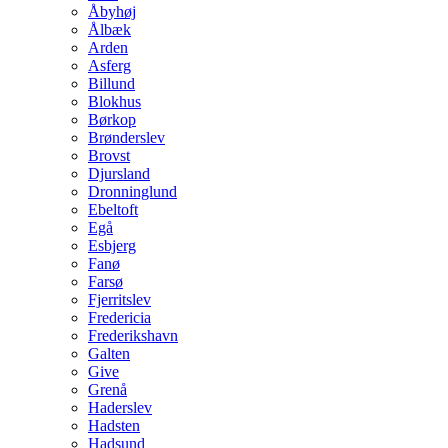
Åbyhøj
Ålbæk
Arden
Asferg
Billund
Blokhus
Børkop
Brønderslev
Brovst
Djursland
Dronninglund
Ebeltoft
Egå
Esbjerg
Fanø
Farsø
Fjerritslev
Fredericia
Frederikshavn
Galten
Give
Grenå
Haderslev
Hadsten
Hadsund