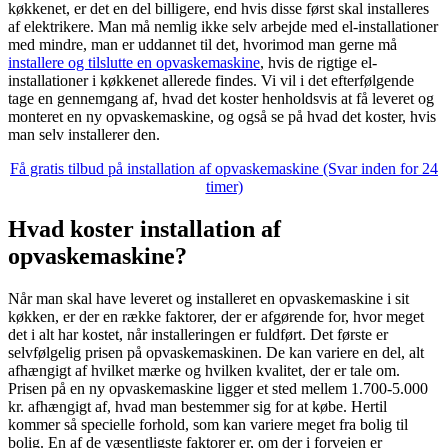
køkkenet, er det en del billigere, end hvis disse først skal installeres
af elektrikere. Man må nemlig ikke selv arbejde med el-installationer
med mindre, man er uddannet til det, hvorimod man gerne må
installere og tilslutte en opvaskemaskine
, hvis de rigtige el-
installationer i køkkenet allerede findes. Vi vil i det efterfølgende
tage en gennemgang af, hvad det koster henholdsvis at få leveret og
monteret en ny opvaskemaskine, og også se på hvad det koster, hvis
man selv installerer den.
Få gratis tilbud på installation af opvaskemaskine (Svar inden for 24
timer)
Hvad koster installation af
opvaskemaskine?
Når man skal have leveret og installeret en opvaskemaskine i sit
køkken, er der en række faktorer, der er afgørende for, hvor meget
det i alt har kostet, når installeringen er fuldført. Det første er
selvfølgelig prisen på opvaskemaskinen. De kan variere en del, alt
afhængigt af hvilket mærke og hvilken kvalitet, der er tale om.
Prisen på en ny opvaskemaskine ligger et sted mellem 1.700-5.000
kr. afhængigt af, hvad man bestemmer sig for at købe. Hertil
kommer så specielle forhold, som kan variere meget fra bolig til
bolig. En af de væsentligste faktorer er, om der i forvejen er