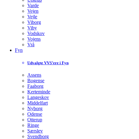
Varde
Vejen
Vejle
Viborg
Viby
Vodskov
Vojens
Vrå
Fyn
Udvalgte VVS’ere i Fyn
Assens
Bogense
Faaborg
Kerteminde
Langeskov
Middelfart
Nyborg
Odense
Otterup
Ringe
Særslev
Svendborg