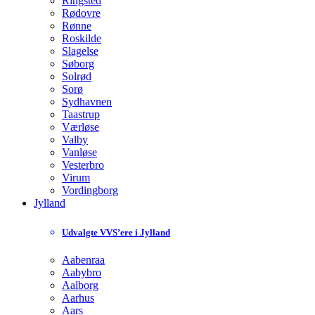
Ringsted
Rødovre
Rønne
Roskilde
Slagelse
Søborg
Solrød
Sorø
Sydhavnen
Taastrup
Værløse
Valby
Vanløse
Vesterbro
Virum
Vordingborg
Jylland
Udvalgte VVS’ere i Jylland
Aabenraa
Aabybro
Aalborg
Aarhus
Aars