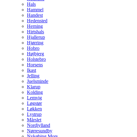
Hals
Hammel
Handest
Hedensted
Herning
Hirtshals
Hjallerup
Hjørring
Hobro
Højbjerg
Holstebro
Horsens
Ikast
Jelling
Juelsminde
Klarup
Kolding
Lemvig
Løgstør
Løkken
Lystrup
Mårslet
Nordjylland
Nørresundby
Nykøbing Mors