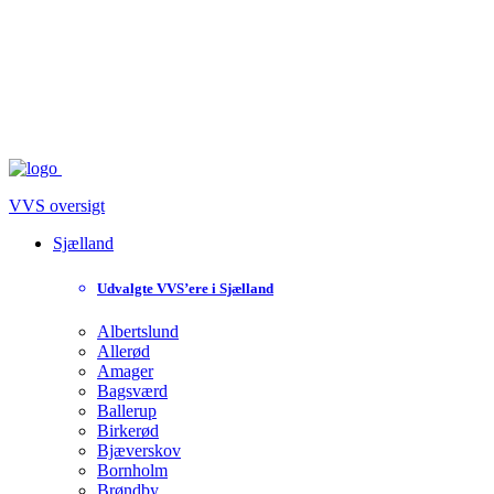
VVS oversigt
Sjælland
Udvalgte VVS’ere i Sjælland
Albertslund
Allerød
Amager
Bagsværd
Ballerup
Birkerød
Bjæverskov
Bornholm
Brøndby