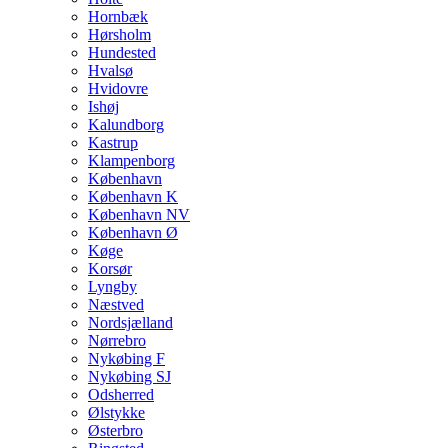
Hornbæk
Hørsholm
Hundested
Hvalsø
Hvidovre
Ishøj
Kalundborg
Kastrup
Klampenborg
København
København K
København NV
København Ø
Køge
Korsør
Lyngby
Næstved
Nordsjælland
Nørrebro
Nykøbing F
Nykøbing SJ
Odsherred
Ølstykke
Østerbro