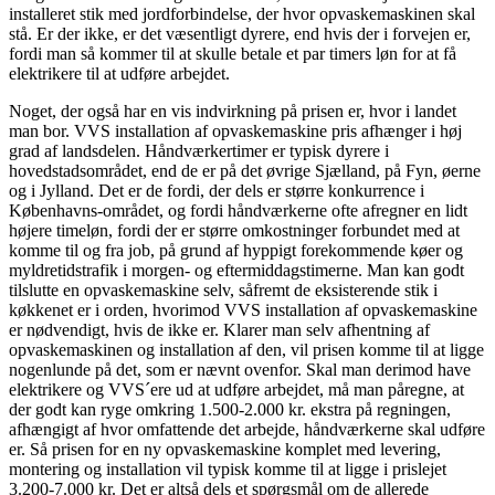
installeret stik med jordforbindelse, der hvor opvaskemaskinen skal
stå. Er der ikke, er det væsentligt dyrere, end hvis der i forvejen er,
fordi man så kommer til at skulle betale et par timers løn for at få
elektrikere til at udføre arbejdet.
Noget, der også har en vis indvirkning på prisen er, hvor i landet
man bor. VVS installation af opvaskemaskine pris afhænger i høj
grad af landsdelen. Håndværkertimer er typisk dyrere i
hovedstadsområdet, end de er på det øvrige Sjælland, på Fyn, øerne
og i Jylland. Det er de fordi, der dels er større konkurrence i
Københavns-området, og fordi håndværkerne ofte afregner en lidt
højere timeløn, fordi der er større omkostninger forbundet med at
komme til og fra job, på grund af hyppigt forekommende køer og
myldretidstrafik i morgen- og eftermiddagstimerne. Man kan godt
tilslutte en opvaskemaskine selv, såfremt de eksisterende stik i
køkkenet er i orden, hvorimod VVS installation af opvaskemaskine
er nødvendigt, hvis de ikke er. Klarer man selv afhentning af
opvaskemaskinen og installation af den, vil prisen komme til at ligge
nogenlunde på det, som er nævnt ovenfor. Skal man derimod have
elektrikere og VVS´ere ud at udføre arbejdet, må man påregne, at
der godt kan ryge omkring 1.500-2.000 kr. ekstra på regningen,
afhængigt af hvor omfattende det arbejde, håndværkerne skal udføre
er. Så prisen for en ny opvaskemaskine komplet med levering,
montering og installation vil typisk komme til at ligge i prislejet
3.200-7.000 kr. Det er altså dels et spørgsmål om de allerede