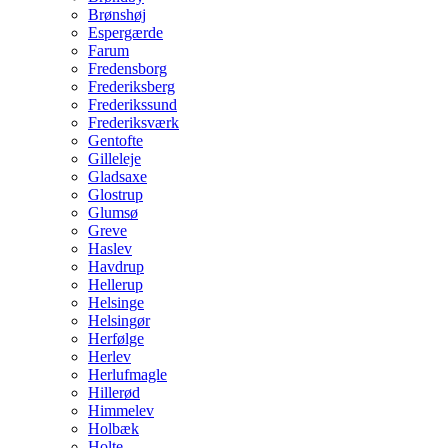
Brønshøj
Espergærde
Farum
Fredensborg
Frederiksberg
Frederikssund
Frederiksværk
Gentofte
Gilleleje
Gladsaxe
Glostrup
Glumsø
Greve
Haslev
Havdrup
Hellerup
Helsinge
Helsingør
Herfølge
Herlev
Herlufmagle
Hillerød
Himmelev
Holbæk
Holte