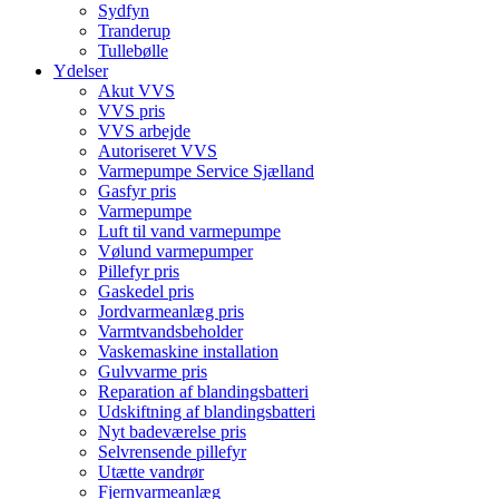
Sydfyn
Tranderup
Tullebølle
Ydelser
Akut VVS
VVS pris
VVS arbejde
Autoriseret VVS
Varmepumpe Service Sjælland
Gasfyr pris
Varmepumpe
Luft til vand varmepumpe
Vølund varmepumper
Pillefyr pris
Gaskedel pris
Jordvarmeanlæg pris
Varmtvandsbeholder
Vaskemaskine installation
Gulvvarme pris
Reparation af blandingsbatteri
Udskiftning af blandingsbatteri
Nyt badeværelse pris
Selvrensende pillefyr
Utætte vandrør
Fjernvarmeanlæg