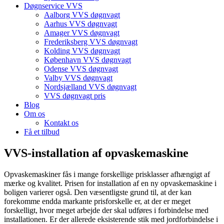
Døgnservice VVS
Aalborg VVS døgnvagt
Aarhus VVS døgnvagt
Amager VVS døgnvagt
Frederiksberg VVS døgnvagt
Kolding VVS døgnvagt
København VVS døgnvagt
Odense VVS døgnvagt
Valby VVS døgnvagt
Nordsjælland VVS døgnvagt
VVS døgnvagt pris
Blog
Om os
Kontakt os
Få et tilbud
VVS-installation af opvaskemaskine
Opvaskemaskiner fås i mange forskellige prisklasser afhængigt af
mærke og kvalitet. Prisen for installation af en ny opvaskemaskine i
boligen varierer også. Den væsentligste grund til, at der kan
forekomme endda markante prisforskelle er, at der er meget
forskelligt, hvor meget arbejde der skal udføres i forbindelse med
installationen. Er der allerede eksisterende stik med jordforbindelse i