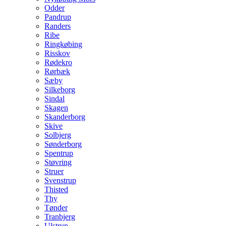
Odder
Pandrup
Randers
Ribe
Ringkøbing
Risskov
Rødekro
Rørbæk
Sæby
Silkeborg
Sindal
Skagen
Skanderborg
Skive
Solbjerg
Sønderborg
Spentrup
Støvring
Struer
Svenstrup
Thisted
Thy
Tønder
Tranbjerg
Ulstrup